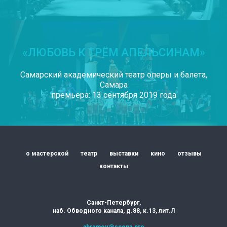
У НАС
БО
ИНТЕРЕ
ПРОЕКТ
ДЛЯ РАЗ
«ЛЮБОВЬ К ТРЁМ АПЕЛЬСИНАМ»
СПЕКТАК
И ТЕАТР
ПОСТАНО
Самарский академический театр оперы и балета,
Самара
премьера: 13 сентября 2019 года
о мастерской
театр
выставки
кино
отзывы
контакты
Санкт-Петербург,
наб. Обводного канала, д.88, к.13, лит.Л