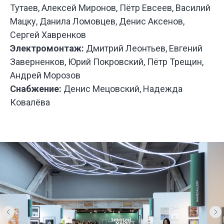
Тутаев, Алексей Миронов, Пётр Евсеев, Василий
Мацку, Данила Ломовцев, Денис Аксенов,
Сергей Хавренков
Электромонтаж:
Дмитрий Леонтьев, Евгений
У НАС
БО
ИНТЕРЕ
Заверненков, Юрий Покровский, Пётр Трещин,
ПРОЕКТ
Андрей Морозов
ДЛЯ РАЗ
Снабжение:
Денис Мецовский, Надежда
СПЕКТАК
И ТЕАТР
Ковалёва
ПОСТАНО