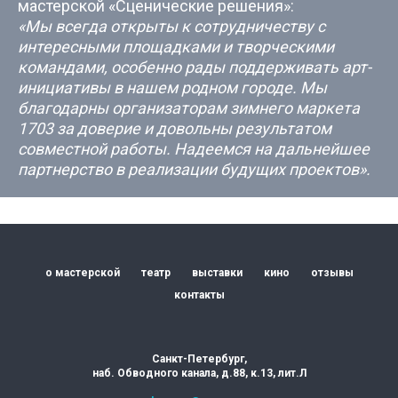
мастерской «Сценические решения»:
«Мы всегда открыты к сотрудничеству с
интересными площадками и творческими
командами, особенно рады поддерживать арт-
инициативы в нашем родном городе. Мы
благодарны организаторам зимнего маркета
1703 за доверие и довольны результатом
совместной работы. Надеемся на дальнейшее
партнерство в реализации будущих проектов».
о мастерской
театр
выставки
кино
отзывы
контакты
Санкт-Петербург,
наб. Обводного канала, д.88, к.13, лит.Л