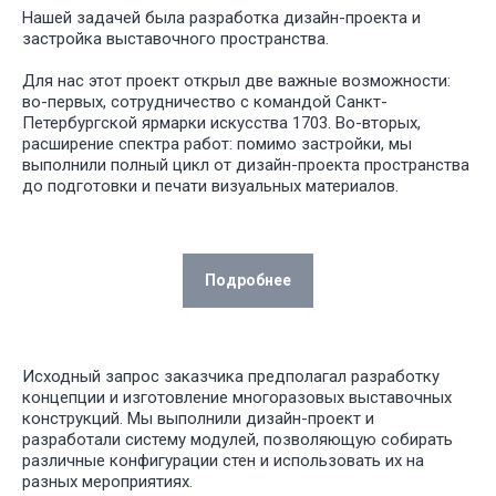
Нашей задачей была разработка дизайн-проекта и
застройка выставочного пространства.
Для нас этот проект открыл две важные возможности:
во-первых, сотрудничество с командой Санкт-
Петербургской ярмарки искусства 1703. Во-вторых,
расширение спектра работ: помимо застройки, мы
выполнили полный цикл от дизайн-проекта пространства
до подготовки и печати визуальных материалов.
Подробнее
У НАС
БО
ИНТЕРЕ
ПРОЕКТ
Подготовка:
ДЛЯ РАЗ
Исходный запрос заказчика предполагал разработку
СПЕКТАК
концепции и изготовление многоразовых выставочных
И ТЕАТР
конструкций. Мы выполнили дизайн-проект и
ПОСТАНО
разработали систему модулей, позволяющую собирать
различные конфигурации стен и использовать их на
разных мероприятиях.