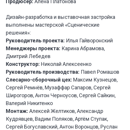
Продюсер:
Алёна Платонова
У НАС
БО
ИНТЕРЕ
Дизайн-разработка и выставочная застройка
ПРОЕКТ
ДЛЯ РАЗ
выполнены мастерской «Сценические
СПЕКТАК
решения»:
И ТЕАТР
Руководитель проекта:
Илья Гайворонский
ПОСТАНО
Менеджеры проекта:
Карина Абрамова,
Дмитрий Лебедев
Конструктор:
Николай Алексеенко
Руководитель производства:
Павел Ромашов
Слесарно-сборочный цех:
Максим Кузнецов,
Сергей Ремнёв, Музаффар Сапаров, Сергей
Широгоров, Антон Черноусов, Сергей Сайкин,
Валерий Никитенко
Монтаж:
Алексей Желтиков, Александр
Кудрявцев, Вадим Поляков, Артём Ступак,
Сергей Богуславский, Антон Воронцов, Руслан