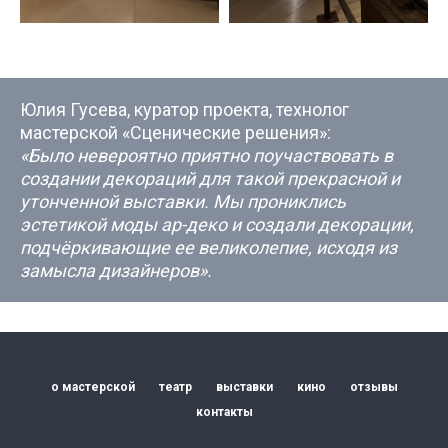
Юлия Гусева, куратор проекта, технолог
мастерской «Сценические решения»:
«Было невероятно приятно поучаствовать в
создании декораций для такой прекрасной и
утонченной выставки. Мы прониклись
эстетикой моды ар-деко и создали декорации,
подчёркивающие ее великолепие, исходя из
замысла дизайнеров».
У НАС
БО
ИНТЕРЕ
ПРОЕКТ
ДЛЯ РАЗ
СПЕКТАК
И ТЕАТР
о мастерской
театр
выставки
кино
отзывы
ПОСТАНО
контакты