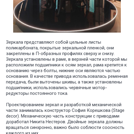
Зеркала:
Зеркала представляют собой цельные листы
поликарбоната, покрытые зеркальной пленкой, они
закреплены в П-образных профилях сверху и снизу.
Зеркала установлены в раме, в верхней части которой мы
расположили подшипники к осям зеркал, рама крепится к
основанию через болты, нижние оси являются частью
основания. В качестве привода использовалась ременная
передача, были выточены шкивы, а также установлены
подшипники, использовались червячные мотор-
редукторы постоянного тока.
Проектированием зеркал и разработкой механической
части занималась конструктор София Корешкова (Stage
decor). Механическую часть конструкции с приводами
доработал Никита Нестеров. Двойные зеркала должны
вращаться синхронно, важно было соблюсти соосность
каждого из них.