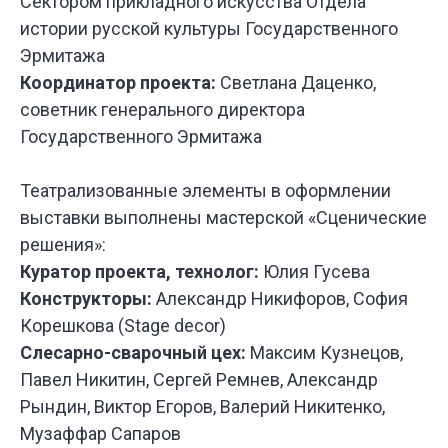
Сектором прикладного искусства Отдела
У НАС
БО
истории русской культуры Государственного
ИНТЕРЕ
Эрмитажа
ПРОЕКТ
Координатор проекта:
Светлана Даценко,
ДЛЯ РАЗ
СПЕКТАК
советник генерального директора
И ТЕАТР
Государственного Эрмитажа
ПОСТАНО
Театрализованные элементы в оформлении
выставки выполнены мастерской «Сценические
решения»:
Куратор проекта, технолог:
Юлия Гусева
Конструкторы:
Александр Никифоров, София
Корешкова (Stage decor)
Слесарно-сварочный цех:
Максим Кузнецов,
Павел Никитин, Сергей Ремнев, Александр
Рындин, Виктор Егоров, Валерий Никитенко,
Музаффар Сапаров