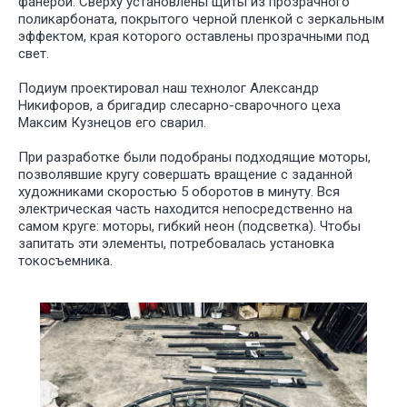
фанерой. Сверху установлены щиты из прозрачного
поликарбоната, покрытого черной пленкой с зеркальным
эффектом, края которого оставлены прозрачными под
свет.
Подиум проектировал наш технолог Александр
Никифоров, а бригадир слесарно-сварочного цеха
Максим Кузнецов его сварил.
При разработке были подобраны подходящие моторы,
У НАС
БО
позволявшие кругу совершать вращение с заданной
ИНТЕРЕ
художниками скоростью 5 оборотов в минуту. Вся
ПРОЕКТ
электрическая часть находится непосредственно на
ДЛЯ РАЗ
самом круге: моторы, гибкий неон (подсветка). Чтобы
СПЕКТАК
запитать эти элементы, потребовалась установка
И ТЕАТР
токосъемника.
ПОСТАНО