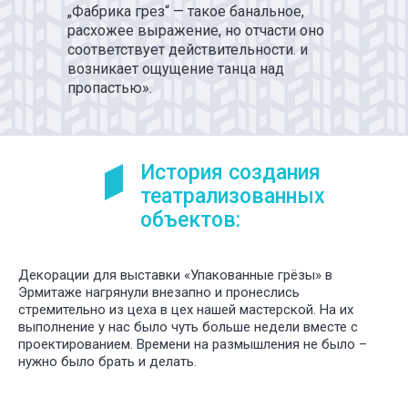
ИНТЕРЕ
„Фабрика грез“ — такое банальное,
ПРОЕКТ
расхожее выражение, но отчасти оно
ДЛЯ РАЗ
соответствует действительности. и
СПЕКТАК
возникает ощущение танца над
И ТЕАТР
пропастью».
ПОСТАНО
История создания
театрализованных
объектов:
Декорации для выставки «Упакованные грёзы» в
Эрмитаже нагрянули внезапно и пронеслись
стремительно из цеха в цех нашей мастерской. На их
выполнение у нас было чуть больше недели вместе с
проектированием. Времени на размышления не было –
нужно было брать и делать.