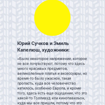
Юрий Сучков
и
Эмиль
Капелюш, х
удожники:
«Было некоторое напряжение, которое
не все почувствуют, потому что здесь
много красивых предметов,
великолепные платья и аксессуары, но
время-то было ужасное, такая
пропасть, куда все человечество
катилось, особенно Европа, и кроме
того, здесь есть еще ощущение, что это
какой-то Голливуд или кинопавильон,
У НАС
БО
куда мы все пришли, потому что это