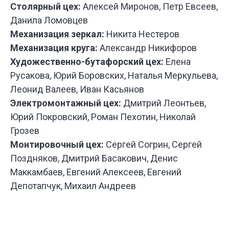
Столярный цех:
Алексей Миронов, Петр Евсеев,
Данила Ломовцев
Механизация зеркал:
Никита Нестеров
Механизация круга:
Александр Никифоров
У НАС
БО
Художественно-бутафорский цех:
Елена
ИНТЕРЕ
Русакова, Юрий Боровских, Наталья Меркульева,
ПРОЕКТ
Леонид Валеев, Иван Касьянов
ДЛЯ РАЗ
СПЕКТАК
Электромонтажный цех:
Дмитрий Леонтьев,
И ТЕАТР
Юрий Покровский, Роман Пехотин, Николай
ПОСТАНО
Грозев
Монтировочный цех:
Сергей Согрин, Сергей
Поздняков, Дмитрий Басакович, Денис
Маккамбаев, Евгений Алексеев, Евгений
Депотапчук, Михаил Андреев