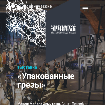
выставка
«Упакованные
грёзы»
Манеж Малого Эрмитажа,
Санкт-Петербург