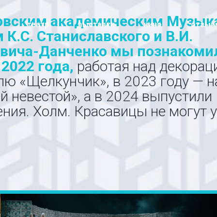
овским академическим Музы
театр
выставки
кино
отзыв
 К.С. Станиславского и В.И.
вича-Данченко мы познакоми
2022 года,
работая над декорац
лю «Щелкунчик», в 2023 году — н
й невестой», а в 2024 выпустили
ния. Холм. Красавицы не могут 