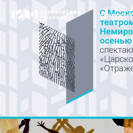
C Моск
о мастерской
театром
Немиро
осенью 
спектак
«Царско
«Отраже