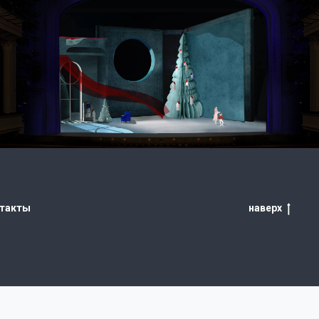
«ЩЕЛКУНЧИК»
Московский академический Музыкальный
театр К. С. Станиславского и В. И. Немировича-
Данченко, Москва
премьера: 25 ноября 2022 года
такты
наверх