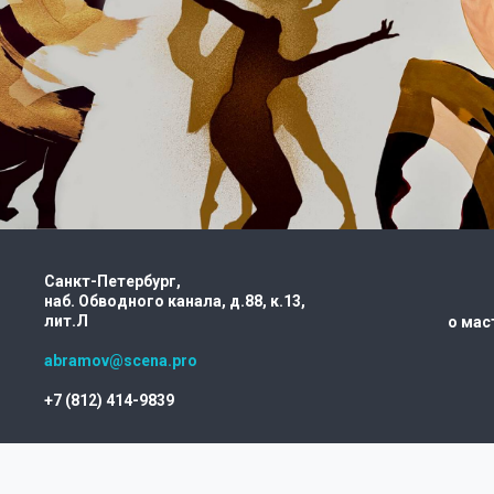
«ОТРАЖЕНИЯ. ХОЛМ. КРАСАВИЦЫ
НЕ МОГУТ УСНУТЬ»
Московский академический Музыкальный
театр К. С. Станиславского и В. И. Немировича-
Данченко, Москва
премьера: 27 июля 2024 года
Санкт-Петербург,
наб. Обводного канала, д.88, к.13,
лит.Л
о мас
abramov@scena.pro
+7 (812) 414-9839