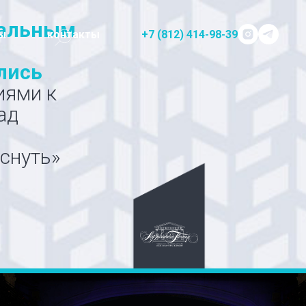
кальным
ы
контакты
+7 (812) 414-98-39
лись
иями к
ад
уснуть»