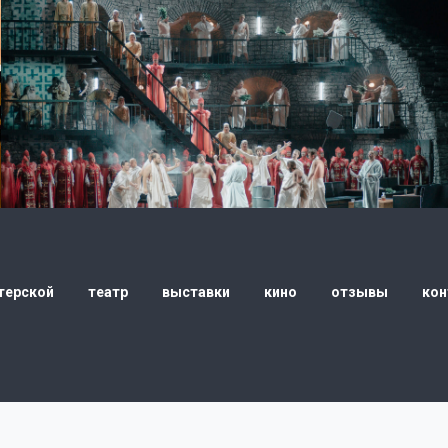
«ЦАРСКАЯ НЕВЕСТА»
Московский академический Музыкальный
театр К. С. Станиславского и В. И. Немировича-
Данченко, Москва
премьера: 20 сентября 2023 года
терской
театр
выставки
кино
отзывы
кон