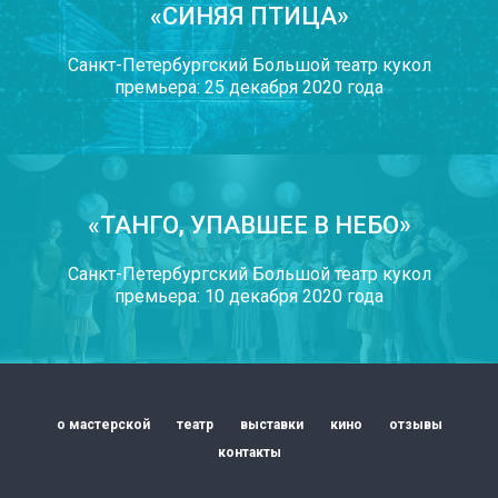
«СИНЯЯ ПТИЦА»
У НАС
БО
ИНТЕРЕ
Санкт-Петербургский Большой театр кукол
ПРОЕКТ
премьера: 25 декабря 2020 года
ДЛЯ РАЗ
СПЕКТАК
И ТЕАТР
ПОСТАНО
«ТАНГО, УПАВШЕЕ В НЕБО»
Санкт-Петербургский Большой театр кукол
премьера: 10 декабря 2020 года
о мастерской
театр
выставки
кино
отзывы
контакты