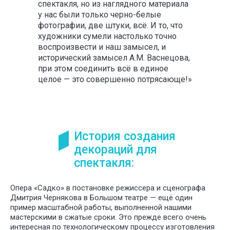
спектакля, но из наглядного материала
у нас были только черно-белые
У НАС
БО
фотографии, две штуки, всё. И то, что
ИНТЕРЕ
ПРОЕКТ
художники сумели настолько точно
ДЛЯ РАЗ
воспроизвести и наш замысел, и
СПЕКТАК
исторический замысел А.М. Васнецова,
И ТЕАТР
при этом соединить всё в единое
ПОСТАНО
целое — это совершенно потрясающе!»
История создания
декораций для
спектакля:
Опера «Садко» в постановке режиссера и сценографа
Дмитрия Чернякова в Большом театре — ещё один
пример масштабной работы, выполненной нашими
мастерскими в сжатые сроки. Это прежде всего очень
интересная по технологическому процессу изготовления