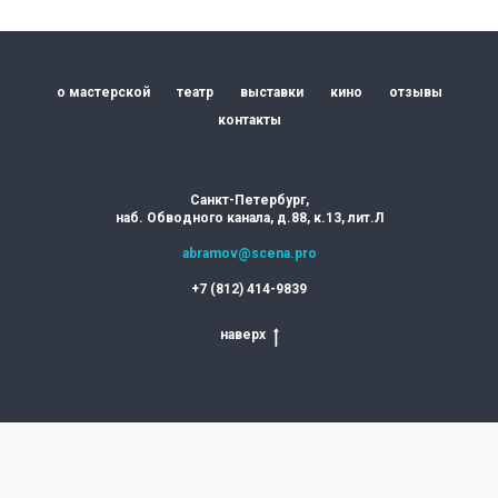
о мастерской
театр
выставки
кино
отзывы
контакты
Санкт-Петербург,
наб. Обводного канала, д.88, к.13, лит.Л
abramov@scena.pro
+7 (812) 414-9839
наверх