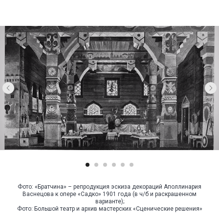
У НАС
БО
ИНТЕРЕ
ПРОЕКТ
ДЛЯ РАЗ
СПЕКТАК
И ТЕАТР
ПОСТАНО
Фото: «Братчина» – репродукция эскиза декораций Аполлинария
Васнецова к опере «Садко» 1901 года (в ч/б и раскрашенном
варианте);
Фото: Большой театр и архив мастерских «Сценические решения»