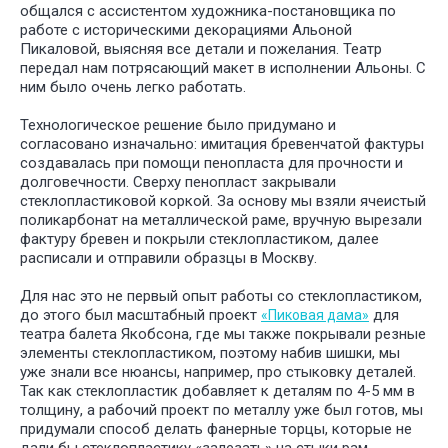
общался с ассистентом художника-постановщика по
работе с историческими декорациями Альоной
Пикаловой, выясняя все детали и пожелания. Театр
передал нам потрясающий макет в исполнении Альоны. С
ним было очень легко работать.
Технологическое решение было придумано и
согласовано изначально: имитация бревенчатой фактуры
создавалась при помощи пенопласта для прочности и
долговечности. Сверху пенопласт закрывали
стеклопластиковой коркой. За основу мы взяли ячеистый
поликарбонат на металлической раме, вручную вырезали
фактуру бревен и покрыли стеклопластиком, далее
расписали и отправили образцы в Москву.
У НАС
БО
ИНТЕРЕ
Для нас это не первый опыт работы со стеклопластиком,
ПРОЕКТ
до этого был масштабный проект
для
«Пиковая дама»
ДЛЯ РАЗ
театра балета Якобсона, где мы также покрывали резные
СПЕКТАК
элементы стеклопластиком, поэтому набив шишки, мы
И ТЕАТР
уже знали все нюансы, например, про стыковку деталей.
ПОСТАНО
Так как стеклопластик добавляет к деталям по 4-5 мм в
толщину, а рабочий проект по металлу уже был готов, мы
придумали способ делать фанерные торцы, которые не