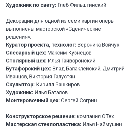
Художник по свету:
Глеб Фильштинский
У НАС
БО
ИНТЕРЕ
ПРОЕКТ
Декорации для одной из семи картин оперы
ДЛЯ РАЗ
выполнены мастерской «Сценические
СПЕКТАК
И ТЕАТР
решения»:
ПОСТАНО
Куратор проекта, технолог:
Вероника Войчук
Слесарный цех:
Максим Кузнецов
Столярный цех:
Илья Гайворонский
Бутафорский цех:
Влад Балаклейский, Дмитрий
Иванцов, Виктория Галустян
Скульптор:
Кирилл Башкиров
Художник:
Илья Баталов
Монтировочный цех:
Сергей Согрин
Конструкторское решение:
компания ОТех
Мастерская стеклопластика:
Илья Наймушин