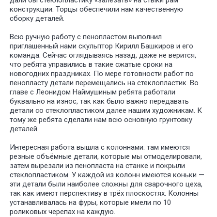
дали бы стеклопластику «залезать» на стыки рам
конструкции. Торцы обеспечили нам качественную
сборку деталей.
Всю ручную работу с пенопластом выполнил
приглашенный нами скульптор Кирилл Башкиров и его
команда. Сейчас оглядываясь назад, даже не верится,
что ребята управились в такие сжатые сроки на
новогодних праздниках. По мере готовности работ по
пенопласту детали перемещались на стеклопластик. Во
главе с Леонидом Наймушиным ребята работали
буквально на износ, так как было важно передавать
детали со стеклопластиком далее нашим художникам. К
тому же ребята сделали нам всю основную грунтовку
деталей.
Интересная работа вышла с колоннами: там имеются
резные объёмные детали, которые мы отмоделировали,
затем вырезали из пенопласта на станке и покрыли
стеклопластиком. У каждой из колонн имеются коньки —
эти детали были наиболее сложны для сварочного цеха,
так как имеют перспективу в трёх плоскостях. Колонны
устанавливалась на фуры, которые имели по 10
роликовых черепах на каждую.