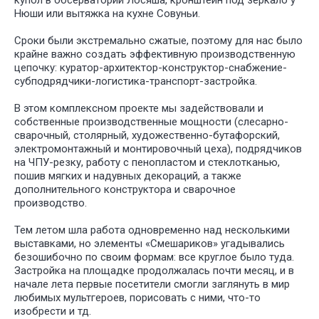
купол в обсерватории Лосяша, кронштейн под зеркало у
Нюши или вытяжка на кухне Совуньи.
Сроки были экстремально сжатые, поэтому для нас было
крайне важно создать эффективную производственную
цепочку: куратор-архитектор-конструктор-снабжение-
субподрядчики-логистика-транспорт-застройка.
В этом комплексном проекте мы задействовали и
собственные производственные мощности (слесарно-
сварочный, столярный, художественно-бутафорский,
электромонтажный и монтировочный цеха), подрядчиков
на ЧПУ-резку, работу с пенопластом и стеклотканью,
пошив мягких и надувных декораций, а также
дополнительного конструктора и сварочное
производство.
Тем летом шла работа одновременно над несколькими
выставками, но элементы «Смешариков» угадывались
У НАС
БО
безошибочно по своим формам: все круглое было туда.
ИНТЕРЕ
Застройка на площадке продолжалась почти месяц, и в
ПРОЕКТ
начале лета первые посетители смогли заглянуть в мир
ДЛЯ РАЗ
любимых мультгероев, порисовать с ними, что-то
СПЕКТАК
изобрести и тд.
И ТЕАТР