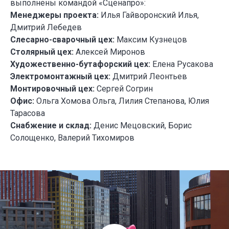
выполнены командой «Сценапро»:
У НАС
БО
Менеджеры проекта:
Илья Гайворонский Илья,
ИНТЕРЕ
Дмитрий Лебедев
ПРОЕКТ
Слесарно-сварочный цех:
Максим Кузнецов
ДЛЯ РАЗ
СПЕКТАК
Столярный цех:
Алексей Миронов
И ТЕАТР
Художественно-бутафорский цех:
Елена Русакова
ПОСТАНО
Электромонтажный цех:
Дмитрий Леонтьев
Монтировочный цех:
Сергей Согрин
Офис:
Ольга Хомова Ольга, Лилия Степанова, Юлия
Тарасова
Снабжение и склад:
Денис Мецовский, Борис
Солощенко, Валерий Тихомиров