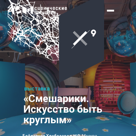
выставка
«
Смешарики.
Искусство быть
круглым
»