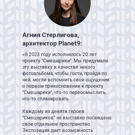
Агния Стерлигова,
архитектор Planet9:
«В 2023 году исполнилось 20 лет
проекту "Смешарики". Мы придумали
эту выставку в качестве некого
фотоальбома, чтобы гости, пройдя по
ней, могли вспомнить свои ощущения
о первом прикосновении к проекту
"Смешарики", что-то переосмыслить,
У НАС
БО
что-то спланировать.
ИНТЕРЕ
ПРОЕКТ
ДЛЯ РАЗ
Каждому из девяти героев
СПЕКТАК
"Смешариков" на выставке посвящено
И ТЕАТР
свое отдельное пространство.
ПОСТАНО
Экспозиция дает возможность