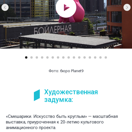
У НАС
БО
ИНТЕРЕ
ПРОЕКТ
ДЛЯ РАЗ
СПЕКТАК
И ТЕАТР
ПОСТАНО
Фото: бюро Planet9
Художественная
задумка:
«Смешарики. Искусство быть круглым» — масштабная
выставка, приуроченная к 20-летию культового
анимационного проекта.