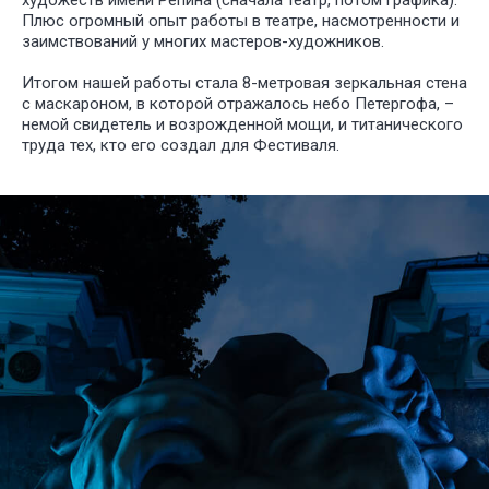
художеств имени Репина (сначала театр, потом графика).
Плюс огромный опыт работы в театре, насмотренности и
заимствований у многих мастеров-художников.
Итогом нашей работы стала 8-метровая зеркальная стена
с маскароном, в которой отражалось небо Петергофа, –
немой свидетель и возрожденной мощи, и титанического
труда тех, кто его создал для Фестиваля.