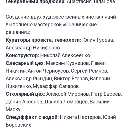
Генеральный продюсер:
Анастасия Таланова
У НАС
БО
ИНТЕРЕ
Создание двух художественных инсталляций
ПРОЕКТ
ДЛЯ РАЗ
выполнено мастерской «Сценические
СПЕКТАК
решения»:
И ТЕАТР
Кураторы проекта, технологи:
Юлия Гусева,
ПОСТАНО
Александр Никифоров
Конструктор:
Николай Алексеенко
Слесарный цех:
Максим Кузнецов, Павел
Никитин, Антон Черноусов, Сергей Ремнёв,
Александр Рындин, Виктор Егоров, Валерий
Никитенко, Музаффар Сапаров
Столярный цех:
Алексей Миронов, Петр Евсеев,
Денис Аксенов, Данила Ломовцев, Василий
Маску
Спецэффект с водой:
Никита Нестеров, Юрий
Боровских