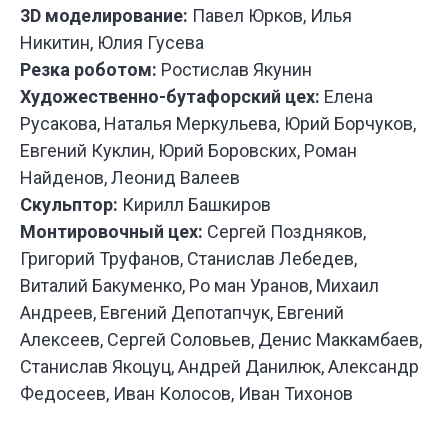
3D моделирование:
Павел Юрков, Илья
Никитин, Юлия Гусева
Резка роботом:
Ростислав Якунин
Художественно-бутафорский цех:
Елена
У НАС
БО
ИНТЕРЕ
Русакова, Наталья Меркульева, Юрий Борчуков,
ПРОЕКТ
Евгений Куклин, Юрий Боровских, Роман
ДЛЯ РАЗ
Найденов, Леонид Валеев
СПЕКТАК
И ТЕАТР
Скульптор:
Кирилл Башкиров
ПОСТАНО
Монтировочный цех:
Сергей Поздняков,
Григорий Труфанов, Станислав Лебедев,
Виталий Бакуменко, Ро ман Уранов, Михаил
Андреев, Евгений Депотапчук, Евгений
Алексеев, Сергей Соловьев, Денис Маккамбаев,
Станислав Якоцуц, Андрей Данилюк, Александр
Федосеев, Иван Колосов, Иван Тихонов