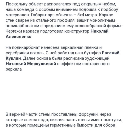
Поскольку объект располагался под открытым небом,
У НАС
БО
наша команда с особым вниманием подошла к подбору
ИНТЕРЕ
материалов. Габарит арт-объекта – 8х4 метра. Каркас
ПРОЕКТ
стен сварен из стального профиля, зашит монолитным
ДЛЯ РАЗ
поликарбонатом с приданием ему волнообразной формы.
СПЕКТАК
Чертежи каркаса подготовил конструктор
Николай
И ТЕАТР
Алексеенко
.
ПОСТАНО
На поликарбонат нанесена зеркальная пленка и
серебряная поталь. С ней работал наш бутафор
Евгений
Куклин
. Далее основа была расписана художницей
Натальей Меркульевой
с эффектом состаренного
зеркала.
У НАС
БО
ИНТЕРЕ
ПРОЕКТ
В верхней части стены проставлены форсунки, через
ДЛЯ РАЗ
которые льется вода, нижняя часть стены имеет выступы,
СПЕКТАК
в которые помещены герметичные ёмкости для сбора
И ТЕАТР