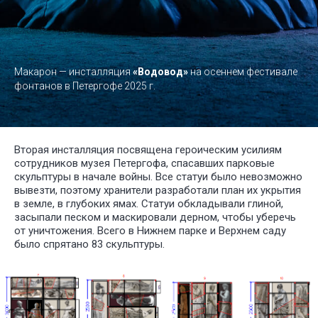
Макарон — инсталляция
«Водовод»
на осеннем фестивале
фонтанов в Петергофе 2025 г.
Вторая инсталляция посвящена героическим усилиям
Арт-объект «Скрытые
сотрудников музея Петергофа, спасавших парковые
в земле»: память,
скульптуры в начале войны. Все статуи было невозможно
вывезти, поэтому хранители разработали план их укрытия
спрятанная в холме
в земле, в глубоких ямах. Статуи обкладывали глиной,
засыпали песком и маскировали дерном, чтобы уберечь
от уничтожения. Всего в Нижнем парке и Верхнем саду
было спрятано 83 скульптуры.