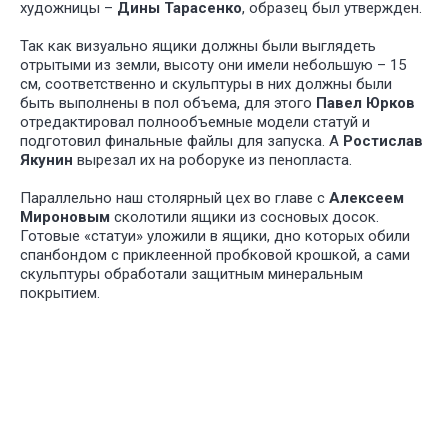
художницы –
Дины Тарасенко
, образец был утвержден.
Так как визуально ящики должны были выглядеть
отрытыми из земли, высоту они имели небольшую – 15
см, соответственно и скульптуры в них должны были
быть выполнены в пол объема, для этого
Павел Юрков
отредактировал полнообъемные модели статуй и
подготовил финальные файлы для запуска. А
Ростислав
Якунин
вырезал их на роборуке из пенопласта.
Параллельно наш столярный цех во главе с
Алексеем
Мироновым
сколотили ящики из сосновых досок.
У НАС
БО
Готовые «статуи» уложили в ящики, дно которых обили
ИНТЕРЕ
спанбондом с приклеенной пробковой крошкой, а сами
ПРОЕКТ
скульптуры обработали защитным минеральным
ДЛЯ РАЗ
покрытием.
СПЕКТАК
И ТЕАТР
ПОСТАНО