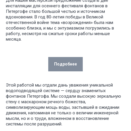
Для нашей мастерской предложение создать две
инсталляции для осеннего фестиваля фонтанов в
Петергофе стало большой честью и источником
вдохновения. В год 80-летия победы в Великой
отечественной войне тема «возрождения» была нам
особенно близка, и мы с энтузиазмом погрузились в
работу, несмотря на сжатые сроки работы меньше
месяца.
Подробнее
Этой работой мы отдали дань уважения уникальной
Арт-объект
водоподводящей системе — сердцу знаменитых
«Водовод»:
фонтанов Петергофа. Мы создали высокую зеркальную
стену с маскароном речного божества,
зеркальная мощь
символизирующим мощь воды, застывшей в ожидании
движения, напоминая не только о величии инженерной
мысли, но и о труде, вложенном в восстановление
системы после разрушений.