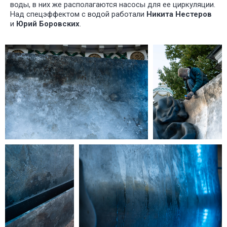
воды, в них же располагаются насосы для ее циркуляции.
ПОСТАНО
Над спецэффектом с водой работали
Никита Нестеров
и
Юрий Боровских
.
У НАС
БО
ИНТЕРЕ
ПРОЕКТ
ДЛЯ РАЗ
СПЕКТАК
И ТЕАТР
ПОСТАНО