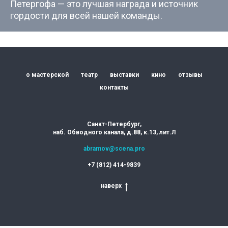
Петергофа — это лучшая награда и источник
гордости для всей нашей команды.
о мастерской
театр
выставки
кино
отзывы
контакты
Санкт-Петербург,
наб. Обводного канала, д.88, к.13, лит.Л
abramov@scena.pro
+7 (812) 414-9839
наверх