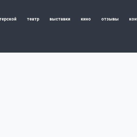
терской
театр
выставки
кино
отзывы
кон
ОЛЕЕ 70
СНЫХ
ОВ
ЗНЫХ
КЛЕЙ
АЛЬНЫХ
ОВОК