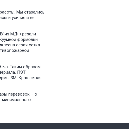
красоты. Мы старались
сы и усилия и не
ПУ из МДФ резали
акуумной формовки.
иклеена серая сетка
ротивопожарной
йтча. Таким образом
териала. ПЭТ
ирмы 3М. Края сетки
пары перевозок. Но
т минимального