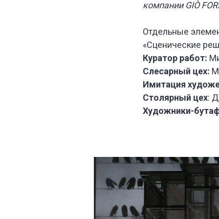
компании GIÒ FO
У НАС
Б
ИНТЕРЕ
ПРОЕКТ
Отдельные элемен
ДЛЯ РА
«Сценические реш
СПЕКТА
Куратор работ:
Ми
И ТЕАТР
ПОСТАН
Слесарный цех:
М
Имитация художе
Столярный цех
: 
Художники-бута