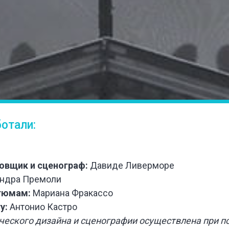
отали:
овщик и сценограф:
Давиде Ливерморе
ндра Премоли
тюмам:
Мариана Фракассо
у:
Антонио Кастро
ческого дизайна и сценографии осуществлена
при п