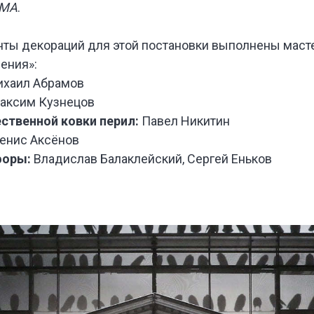
RMA
.
ОЛЕЕ 70
СНЫХ
ОВ
ты декораций для этой постановки выполнены маст
ЗНЫХ
ения»:
КЛЕЙ
хаил Абрамов
АЛЬНЫХ
ОВОК
аксим Кузнецов
ственной ковки перил:
Павел Никитин
Денис Аксёнов
форы:
Владислав Балаклейский, Сергей Еньков