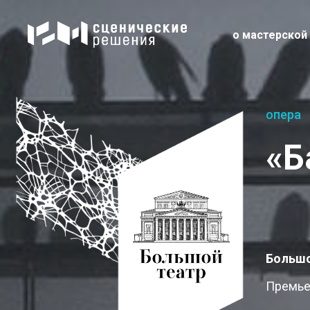
о мастерской
опера
«Б
Большо
Премьер