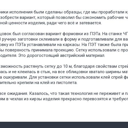
ники исполнения были сделаны образцы, где мы проработали 
изобрести вариант, который позволил бы сэкономить рабочие ча
ой ценности изделия, ради чего всё и затевается.
цовок был согласован вариант формовки из ПЭТа. На станке Ч
В ручную заготовки склеивали в форму и подготавливали для в
вку из ПЭТа устанавливали на каркасы. На ПЭТ также была пр
обы поверхность принимала проекцию. Сетку использовали с п
одителя. Это дорогостоящий австрийский материал.
озможность растянуть сетку до 10 м, благодаря свойствам стре
лась и не клеилась в стык, на все облицовки хватало ширины ма
а ошкуривали. Для установки сетки использовали клей спрей ф
ительно крепили на клей из пистолета.
все ожидания. Казалось, что такая технология не переживет и 
ям в чехлах из кирзы изделия прекрасно перевозятся и требую