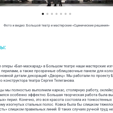
Фото и видео: Большой театр и мастерские «Сценические решения»
ы:
и оперы «Бал-маскарад» в Большом театре наши мастерские из
 перилами, а также прозрачные облицовочные панели для колон
сновной детали декораций «Дворец». Мы работали по проекту 
о конструктора театра Сергея Телеганова.
ы мы полностью выполнили каркас, столярную работу, оклейку
чился особенно эффектно. Большая творческая работа была в
ых» перил. Конечно, это вся красота состояла из тонкостенных
ому изогнутых стальных полос. Ковка была бы слишком тяжело
ть» слишком правильных линий. В таких случаях ручной труд н