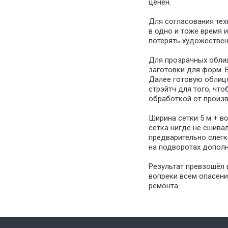
ценен.
Для согласования тех
в одно и тоже время 
потерять художественн
Для прозрачных обли
заготовки для форм. 
Далее готовую облицо
стрэйтч для того, чт
обработкой от произв
Ширина сетки 5 м + в
сетка нигде не сшива
предварительно слегк
на подворотах дополн
Результат превзошёл 
вопреки всем опасени
ремонта.