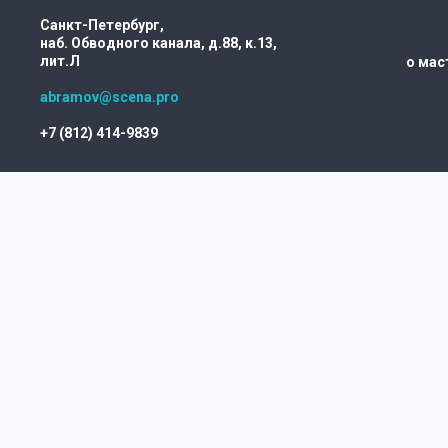
Санкт-Петербург,
наб. Обводного канала, д.88, к.13,
лит.Л
о мас
abramov@scena.pro
+7 (812) 414-9839
У НАС
Б
ИНТЕРЕ
ПРОЕКТ
ДЛЯ РА
СПЕКТА
И ТЕАТР
ПОСТАН