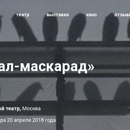
театр
выставки
кино
отзыв
ал-маскарад»
й театр,
Москва
а 20 апреля 2018 года