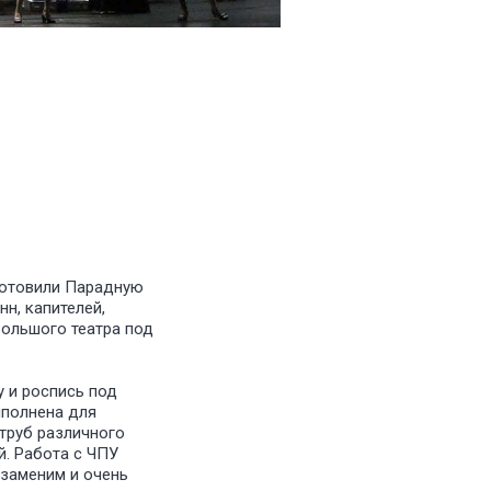
готовили Парадную
н, капителей,
Большого театра под
 и роспись под
ыполнена для
 труб различного
й. Работа с ЧПУ
езаменим и очень