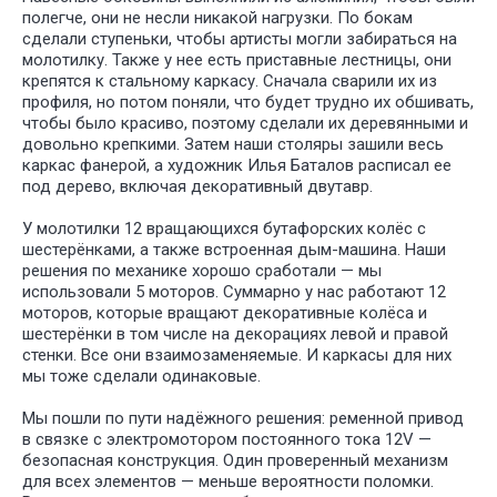
полегче, они не несли никакой нагрузки. По бокам
сделали ступеньки, чтобы артисты могли забираться на
молотилку. Также у нее есть приставные лестницы, они
крепятся к стальному каркасу. Сначала сварили их из
профиля, но потом поняли, что будет трудно их обшивать,
чтобы было красиво, поэтому сделали их деревянными и
довольно крепкими. Затем наши столяры зашили весь
каркас фанерой, а художник Илья Баталов расписал ее
под дерево, включая декоративный двутавр.
У молотилки 12 вращающихся бутафорских колёс с
У НАС
БО
шестерёнками, а также встроенная дым-машина. Наши
ИНТЕРЕ
решения по механике хорошо сработали — мы
ПРОЕКТ
использовали 5 моторов. Суммарно у нас работают 12
ДЛЯ РАЗ
моторов, которые вращают декоративные колёса и
СПЕКТАК
шестерёнки в том числе на декорациях левой и правой
И ТЕАТР
стенки. Все они взаимозаменяемые. И каркасы для них
ПОСТАНО
мы тоже сделали одинаковые.
Мы пошли по пути надёжного решения: ременной привод
в связке с электромотором постоянного тока 12V —
безопасная конструкция. Один проверенный механизм
для всех элементов — меньше вероятности поломки.