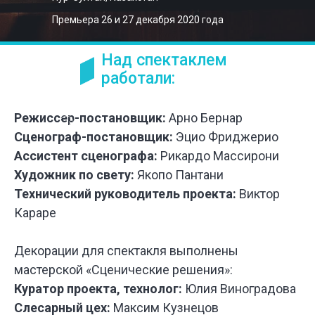
Премьера 26 и 27 декабря 2020 года
Над спектаклем
работали:
Режиссер-постановщик:
Арно Бернар
Сценограф-постановщик:
Эцио Фриджерио
Ассистент сценографа:
Рикардо Массирони
Художник по свету:
Якопо Пантани
Технический руководитель проекта:
Виктор
Караре
Декорации для спектакля выполнены
мастерской «Сценические решения»:
Куратор проекта, технолог:
Юлия Виноградова
Слесарный цех:
Максим Кузнецов