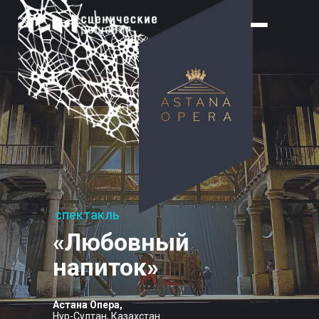
спектакль
«Любовный
напиток»
Астана Опера,
Нур-Султан, Казахстан