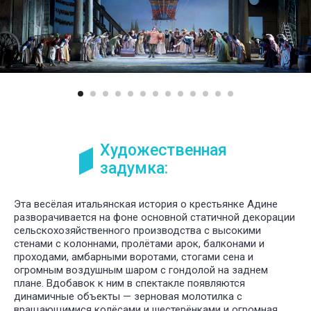
У НАС
БО
ИНТЕРЕ
ПРОЕКТ
ДЛЯ РАЗ
СПЕКТАК
И ТЕАТР
ПОСТАНО
Художественная
задумка:
Эта весёлая итальянская история о крестьянке Адине
разворачивается на фоне основной статичной декорации
сельскохозяйственного производства с высокими
стенами с колоннами, пролётами арок, балконами и
проходами, амбарными воротами, стогами сена и
огромным воздушным шаром с гондолой на заднем
плане. Вдобавок к ним в спектакле появляются
динамичные объекты — зерновая молотилка c
вращающимися колёсами и шестерёнками и огромная