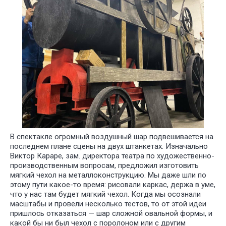
В спектакле огромный воздушный шар подвешивается на
Как мы сделали
последнем плане сцены на двух штанкетах. Изначально
воздушный шар с
Виктор Караре, зам. директора театра по художественно-
производственным вопросам, предложил изготовить
корзиной — 11,8 м
мягкий чехол на металлоконструкцию. Мы даже шли по
в высоту и 7 м в
этому пути какое-то время: рисовали каркас, держа в уме,
ширину
что у нас там будет мягкий чехол. Когда мы осознали
масштабы и провели несколько тестов, то от этой идеи
пришлось отказаться — шар сложной овальной формы, и
какой бы ни был чехол с поролоном или с другим