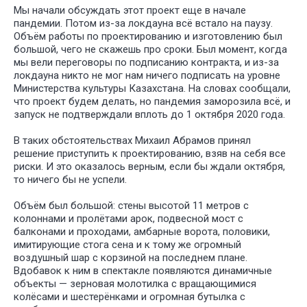
Мы начали обсуждать этот проект еще в начале
пандемии. Потом из-за локдауна всё встало на паузу.
Объём работы по проектированию и изготовлению был
большой, чего не скажешь про сроки. Был момент, когда
мы вели переговоры по подписанию контракта, и из-за
локдауна никто не мог нам ничего подписать на уровне
Министерства культуры Казахстана. На словах сообщали,
что проект будем делать, но пандемия заморозила всё, и
запуск не подтверждали вплоть до 1 октября 2020 года.
В таких обстоятельствах Михаил Абрамов принял
решение приступить к проектированию, взяв на себя все
риски. И это оказалось верным, если бы ждали октября,
то ничего бы не успели.
Объём был большой: стены высотой 11 метров с
колоннами и пролётами арок, подвесной мост с
балконами и проходами, амбарные ворота, половики,
У НАС
БО
имитирующие стога сена и к тому же огромный
ИНТЕРЕ
воздушный шар с корзиной на последнем плане.
ПРОЕКТ
Вдобавок к ним в спектакле появляются динамичные
ДЛЯ РАЗ
объекты — зерновая молотилка c вращающимися
СПЕКТАК
колёсами и шестерёнками и огромная бутылка с
И ТЕАТР