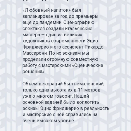
«Любовный напиток» был
запланирован за год до премьеры —
еще до пандемии. Сценографию
спектакля создали итальянские
мастера — один из великих
художников современности Эцио
Фриджерио и его ассистент Рикардо
Массирони. По их эскизам мы
проделали огромную совместную
У НАС
БО
работу с мастерскими «Сценические
ИНТЕРЕ
решения».
ПРОЕКТ
ДЛЯ РАЗ
Объём декораций был немаленький,
СПЕКТАК
только одна высота их в 11 метров
И ТЕАТР
уже о многом говорит. Нашей
ПОСТАНО
основной задачей было воплотить
эскизы Эцио Фриджерио в реальность
и мастерские с ней справились на
очень высоком уровне.