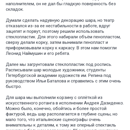
наполнителем, он не дал бы гладкую поверхность без
складок.
Думали сделать надувную декорацию шара, но театр
отказался из-за ее нестабильности в работе, вдруг
зацепят и порвут, поэтому решили использовать
стеклопластик. Для этого набирали объём пенопластом,
сверху делали корку, затем вынимали пенопласт и
приформовывали корку к каркасу. В этом нам помогли
Леонид Наймушин и его ребята.
Далее мы загрунтовали стеклопластик под роспись.
Расписывали шар молодые художники, студенты
Петербургской академии художеств им. Репина под
руководством Ильи Баталова и справились с этим очень
быстро.
Для шара мы выполнили корзину с оплёткой из
искусственного ротанга в исполнении Андрея Дазиденко.
Можно было, конечно, обойтись и более простой
фактурой, ведь шар располагается в глубине сцены, но
мало того, что итальянские сценографы очень
внимательны к деталям, к тому же оперный спектакль