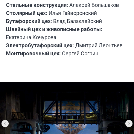
Стальные конструкции:
Алексей Большаков
У НАС
БО
Столярный цех:
Илья Гайворонский
ИНТЕРЕ
ПРОЕКТ
Бутафорский цех:
Влад Балаклейский
ДЛЯ РАЗ
Швейный цех и живописные работы:
СПЕКТАК
И ТЕАТР
Екатерина Кочурова
ПОСТАНО
Электробутафорский цех:
Дмитрий Леонтьев
Монтировочный цех:
Сергей Согрин