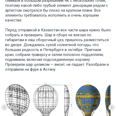
снимали в большом разрешении 4К с нескольких точек,
поэтому какой-либо грубый элемент декорации рядом с
артистом смотрелся бы плохо на крупном плане. Все
элементы требовалось исполнить в очень хорошем
качестве.
Перед отправкой в Казахстан все части шара нужно было
собрать и проверить. Шар в сборе не влезал по
габаритам в наш сборочный цех, пришлось разместиться
во дворе. Дождались сухой солнечной погоды, что
большая редкость в Петербурге в октябре. Пригнали
кран, собрали траверсу и затем попоясно подцепляли,
поднимали, включая подсоединённую корзину.
Проверили шар целиком — висит, не падает. Разобрали и
отправили на фуре в Астану.
У НАС
БО
ИНТЕРЕ
ПРОЕКТ
ДЛЯ РАЗ
СПЕКТАК
И ТЕАТР
ПОСТАНО