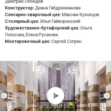
Дмитрий Лебедев
У НАС
БО
Конструктор:
Диана Габдрахманова
ИНТЕРЕ
Слесарно-сварочный цех:
Максим Кузнецов
ПРОЕКТ
ДЛЯ РАЗ
Столярный цех:
Илья Гайворонский
СПЕКТАК
Художественно-бутафорский цех:
Ольга
И ТЕАТР
Голосова, Елена Русакова
ПОСТАНО
Монтировочный цех:
Сергей Согрин