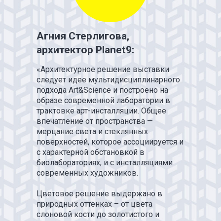
Агния Стерлигова,
архитектор Planet9:
«Архитектурное решение выставки
следует идее мультидисциплинарного
подхода Art&Science и построено на
образе современной лаборатории в
У НАС
БО
трактовке арт-инсталляции. Общее
ИНТЕРЕ
впечатление от пространства —
ПРОЕКТ
мерцание света и стеклянных
ДЛЯ РАЗ
поверхностей, которое ассоциируется и
СПЕКТАК
с характерной обстановкой в
И ТЕАТР
биолабораториях, и с инсталляциями
ПОСТАНО
современных художников.
Цветовое решение выдержано в
природных оттенках – от цвета
слоновой кости до золотистого и