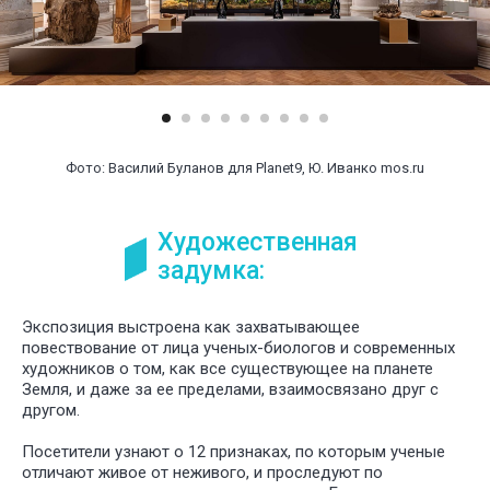
У НАС
БО
ИНТЕРЕ
ПРОЕКТ
Фото: Василий Буланов для Planet9, Ю. Иванко mos.ru
ДЛЯ РАЗ
СПЕКТАК
И ТЕАТР
ПОСТАНО
Художественная
задумка:
Экспозиция выстроена как захватывающее
повествование от лица ученых-биологов и современных
художников о том, как все существующее на планете
Земля, и даже за ее пределами, взаимосвязано друг с
другом.
Посетители узнают о 12 признаках, по которым ученые
отличают живое от неживого, и проследуют по