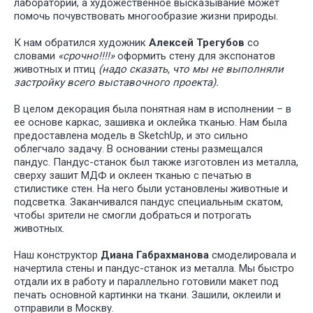
лаборатории, а художественное высказывание может
помочь почувствовать многообразие жизни природы.
К нам обратился художник
Алексей Трегубов
со
словами
«срочно!!!!»
оформить стену для экспонатов
животных и птиц
(надо сказать, что мы не выполняли
застройку всего выставочного проекта).
В целом декорация была понятная нам в исполнении – в
ее основе каркас, зашивка и оклейка тканью. Нам была
предоставлена модель в SketchUp, и это сильно
облегчало задачу. В основании стены размещался
пандус. Пандус-станок был также изготовлен из металла,
сверху зашит МДФ и оклеен тканью с печатью в
стилистике стен. На него были установлены животные и
подсветка. Заканчивался пандус специальным скатом,
чтобы зрители не смогли добраться и потрогать
животных.
Наш конструктор
Диана Габрахманова
смоделировала и
начертила стены и пандус-станок из металла. Мы быстро
отдали их в работу и параллельно готовили макет под
печать основной картинки на ткани. Зашили, оклеили и
отправили в Москву.