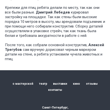
Крепежи для птиц ребята делали по месту, так как они
все были разные.
Дмитрий Лебедев
курировал
застройку на площадке. Так как стены были высокие
порядка 10 метров в высоту, мы арендовали подъемник и
при помощи него собирали конструктив. Сборку деталей
осуществляли в упаковке стрейч, так как ткань была
белая и требовала аккуратности в работе с ней.
После того, как собрали основной конструктив,
Алексей
Трегубов
сам вручную дорисовал черным маркером
детали на стене, а ребята установили чучела животных и
птиц.
У НАС
БО
ИНТЕРЕ
ПРОЕКТ
ДЛЯ РАЗ
СПЕКТАК
о мастерской
театр
выставки
кино
отзывы
И ТЕАТР
контакты
ПОСТАНО
Санкт-Петербург,