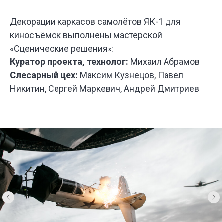
У НАС
БО
Декорации каркасов самолётов ЯК-1 для
ИНТЕРЕ
ПРОЕКТ
киносъёмок выполнены мастерской
ДЛЯ РАЗ
«Сценические решения»:
СПЕКТАК
И ТЕАТР
Куратор проекта, технолог:
Михаил Абрамов
ПОСТАНО
Слесарный цех:
Максим Кузнецов, Павел
Никитин, Сергей Маркевич, Андрей Дмитриев