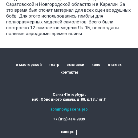
Саратовской и Новгородской областях и в Карелии. За
это время был отснят материал для всех сцен воздушных
боёв. Для этого использовались гимблы для
полноразмерных моделей самолётов. Всего были
построено 12 самолётов модели Як-1Б, воссозданы
полевые аэродромы времён войны.
о мастерской
театр
выставки
кино
отзывы
контакты
Санкт-Петербург,
наб. Обводного канала, д.88, к.13, лит.Л
abramov@scena.pro
+7 (812) 414-9839
наверх