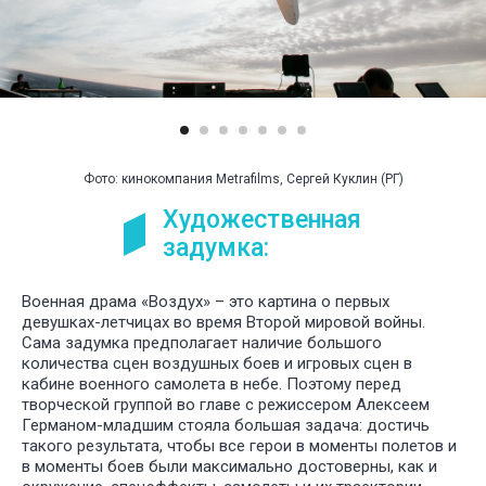
У НАС
БО
ИНТЕРЕ
ПРОЕКТ
ДЛЯ РАЗ
СПЕКТАК
Фото: кинокомпания Metrafilms, Сергей Куклин (РГ)
И ТЕАТР
Художественная
ПОСТАНО
задумка:
Военная драма «Воздух» – это картина о первых
девушках-летчицах во время Второй мировой войны.
Сама задумка предполагает наличие большого
количества сцен воздушных боев и игровых сцен в
кабине военного самолета в небе. Поэтому перед
творческой группой во главе с режиссером Алексеем
Германом-младшим стояла большая задача: достичь
такого результата, чтобы все герои в моменты полетов и
в моменты боев были максимально достоверны, как и