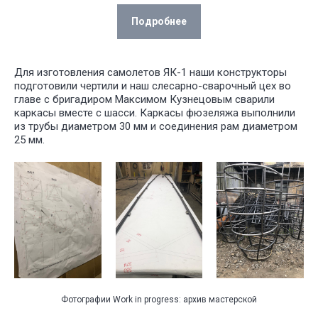
Подробнее
Для изготовления самолетов ЯК-1 наши конструкторы
подготовили чертили и наш слесарно-сварочный цех во
главе с бригадиром Максимом Кузнецовым сварили
каркасы вместе с шасси. Каркасы фюзеляжа выполнили
из трубы диаметром 30 мм и соединения рам диаметром
25 мм.
У НАС
БО
ИНТЕРЕ
ПРОЕКТ
ДЛЯ РАЗ
СПЕКТАК
И ТЕАТР
ПОСТАНО
Фотографии Work in progress: архив мастерской