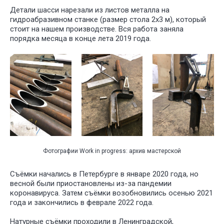
Детали шасси нарезали из листов металла на
гидроабразивном станке (размер стола 2х3 м), который
стоит на нашем производстве. Вся работа заняла
порядка месяца в конце лета 2019 года.
У НАС
БО
ИНТЕРЕ
ПРОЕКТ
ДЛЯ РАЗ
СПЕКТАК
И ТЕАТР
ПОСТАНО
Фотографии Work in progress: архив мастерской
Съёмки начались в Петербурге в январе 2020 года, но
весной были приостановлены из-за пандемии
коронавируса. Затем съёмки возобновились осенью 2021
года и закончились в феврале 2022 года.
Натурные съёмки проходили в Ленинградской,