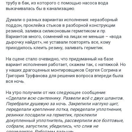
трубу в бак, из которого с помощью насоса вода
выкачивалась бы в канализацию.
Думали о разных вариантах исполнения: неразборный
поддон, проклейка стыков в разборной конструкции
резиной, заливка силиконовым герметиком и пр.
Вариантов много, сомнений на лицах не меньше – «вода
дырочку найдет», не уставали повторять все, кому
приходилось клеить резину, заливать герметик.
На сцене стало очевидно, что придуманный на базе
вариант исполнения работает, скажем так, с натяжкой. Но
у наших драгоценных монтировщиков Сергея Согрина и
Григория Труфанова для решения вопроса впереди была
вся ночь.
На утро получили от них следующее сообщение:
«
Сделали всю сантехнику. Развели всё с двух шлангов.
Перебрали душевую за ночь. Закрепили наглухо щит,
переделали крепление лотка, переделали уплотнения,
резинки посадили на герметик, проклеили
докупленный уплотнитель, рассверлили все болтовые,
собрали, запустили, убедились, что слив не
справляется. Работаем дальше
».