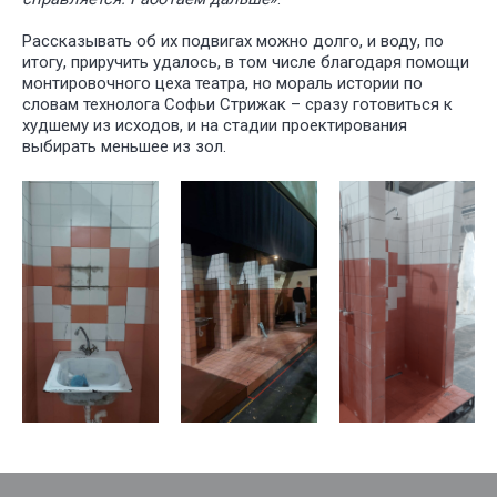
Рассказывать об их подвигах можно долго, и воду, по
итогу, приручить удалось, в том числе благодаря помощи
монтировочного цеха театра, но мораль истории по
словам технолога Софьи Стрижак – сразу готовиться к
худшему из исходов, и на стадии проектирования
выбирать меньшее из зол.
У НАС
БО
ИНТЕРЕ
ПРОЕКТ
ДЛЯ РАЗ
СПЕКТАК
И ТЕАТР
ПОСТАНО