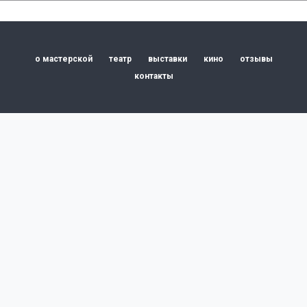
о мастерской
театр
выставки
кино
отзывы
контакты
Санкт-Петербург,
наб. Обводного канала, д.88, к.13, лит.Л
abramov@scena.pro
+7 (812) 414-9839
наверх