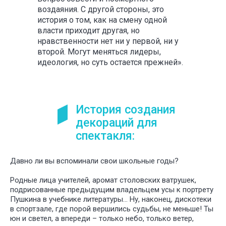
воздаяния. С другой стороны, это
история о том, как на смену одной
власти приходит другая, но
нравственности нет ни у первой, ни у
второй. Могут меняться лидеры,
идеология, но суть остается прежней».
У НАС
БО
ИНТЕРЕ
ПРОЕКТ
ДЛЯ РАЗ
История создания
СПЕКТАК
декораций для
И ТЕАТР
ПОСТАНО
спектакля:
Давно ли вы вспоминали свои школьные годы?
Родные лица учителей, аромат столовских ватрушек,
подрисованные предыдущим владельцем усы к портрету
Пушкина в учебнике литературы… Ну, наконец, дискотеки
в спортзале, где порой вершились судьбы, не меньше! Ты
юн и светел, а впереди – только небо, только ветер,