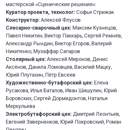
мастерской «Сценические решения»:
У НАС
БО
Куратор проекта, технолог:
Софья Стрижак
ИНТЕРЕ
ПРОЕКТ
Конструктор:
Алексей Флусов
ДЛЯ РАЗ
Слесарно-сварочный цех:
Максим Кузнецов,
СПЕКТАК
И ТЕАТР
Павел Никитин, Виктор Паккарь, Сергей Ремнёв,
ПОСТАНО
Александр Рындин, Виктор Егоров, Валерий
Никитенко, Музаффар Сапаров
Столярный цех:
Алексей Миронов, Денис
Аксёнов, Данила Ломовцев, Василий Мацку,
Юрий Плутахин, Пётр Евсеев
Художественно-бутафорский цех:
Елена
Русакова, Илья Баталов, Иван Шишулин, Юрий
Боровских, Сергей Дормидонтов, Наталья
Меркульева
Электробутафорский цех:
Дмитрий Леонтьев,
Евгений Заверненков, Юрий Покровский, Роман
Пехотин