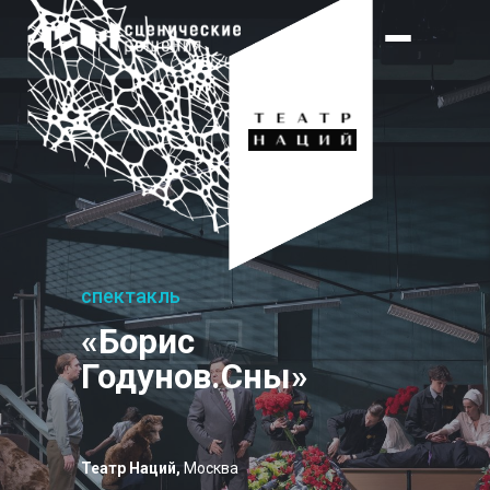
спектакль
«Борис
Годунов.Сны»
Театр Наций,
Москва