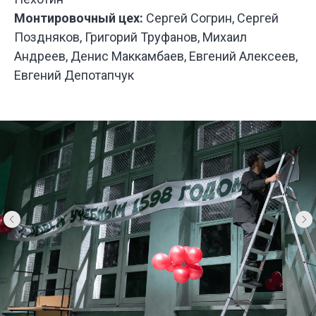
Монтировочный цех:
Сергей Согрин, Сергей
Поздняков, Григорий Труфанов, Михаил
Андреев, Денис Маккамбаев, Евгений Алексеев,
У НАС
БО
Евгений Депотапчук
ИНТЕРЕ
ПРОЕКТ
ДЛЯ РАЗ
СПЕКТАК
И ТЕАТР
ПОСТАНО