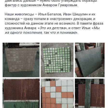
двигались дальше – нужно было утверждать образцы
фактур с художником Анваром Гумаровым.
Наши живописцы – Илья Баталов, Иван Шишулин и их
команда – сразу попали в «настроение» декорации, и
сложностей на данном этапе не возникло. В памяти фраза
художника Анвара: «
Это из детства
», и ответ Ильи: «
Мы
из одного поколения, так что я понимаю
».
У НАС
БО
ИНТЕРЕ
ПРОЕКТ
ДЛЯ РАЗ
СПЕКТАК
И ТЕАТР
ПОСТАНО